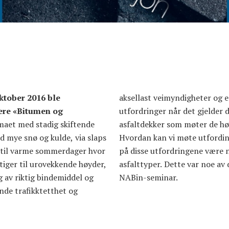
ktober 2016 ble
aksellast veimyndigheter og 
ere «Bitumen og
utfordringer når det gjelder 
maet med stadig skiftende
er de høye kravene til deformasjon.
d mye snø og kulde, via slaps
ngene og hvordan kan svaret
, til varme sommerdager hvor
re nye bindemidler eller
tiger til urovekkende høyder,
av det man belyste i årets
g av riktig bindemiddel og
NABin-seminar.
ende trafikktetthet og