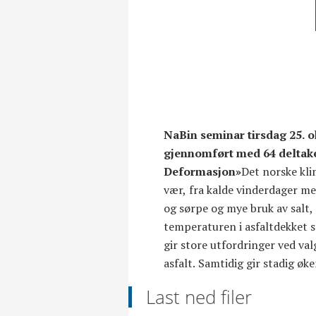
NaBin seminar tirsdag 25. o
gjennomført med 64 deltak
Deformasjon»
Det norske kli
asfaltdekker som møt
vær, fra kalde vinderdager me
Hvordan kan vi møte utfordi
og sørpe og mye bruk av salt
på disse utfordringene væ
temperaturen i asfaltdekket s
asfalttyper. Dette var noe 
gir store utfordringer ved val
asfalt. Samtidig gir stadig øk
Last ned filer