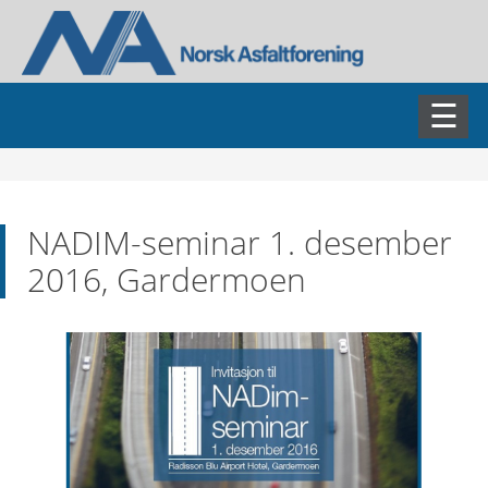
AKTUELT
NADIM-seminar 1. desember
ASFALTDAGEN
2016, Gardermoen
FAGSEMINARER
NADIM
NAMET
NABIN