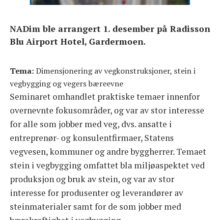
MILJØDAGEN
NADim ble arrangert 1. desember på Radisson
Blu Airport Hotel, Gardermoen.
STUDIETUR
ASFALT – PRAKTISK TALT
Tema:
Dimensjonering av vegkonstruksjoner, stein i
vegbygging og vegers bæreevne
Seminaret omhandlet praktiske temaer innenfor
FAGGRUPPER
overnevnte fokusområder, og var av stor interesse
for alle som jobber med veg, dvs. ansatte i
BLI MEDLEM
entreprenør- og konsulentfirmaer, Statens
vegvesen, kommuner og andre byggherrer. Temaet
OM FORENINGEN
stein i vegbygging omfattet bla miljøaspektet ved
produksjon og bruk av stein, og var av stor
interesse for produsenter og leverandører av
steinmaterialer samt for de som jobber med