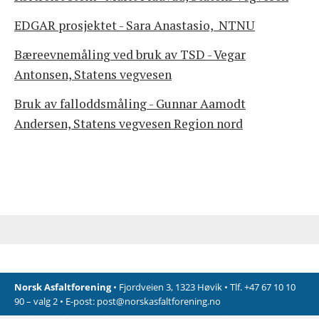
EDGAR prosjektet - Sara Anastasio, NTNU
Bæreevnemåling ved bruk av TSD - Vegar
Antonsen, Statens vegvesen
Bruk av falloddsmåling - Gunnar Aamodt
Andersen, Statens vegvesen Region nord
Norsk Asfaltforening
• Fjordveien 3, 1323 Høvik • Tlf. +47 67 10 10
90 – valg 2 • E-post:
post@norskasfaltforening.no