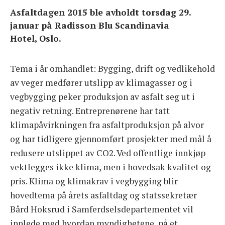
Asfaltdagen 2015 ble avholdt torsdag 29.
januar på Radisson Blu Scandinavia
BLI MEDLEM
Hotel, Oslo.
OM FORENINGEN
Tema i år omhandlet: Bygging, drift og vedlikehold
av veger medfører utslipp av klimagasser og i
vegbygging peker produksjon av asfalt seg ut i
negativ retning. Entreprenørene har tatt
klimapåvirkningen fra asfaltproduksjon på alvor
og har tidligere gjennomført prosjekter med mål å
redusere utslippet av CO2. Ved offentlige innkjøp
vektlegges ikke klima, men i hovedsak kvalitet og
pris. Klima og klimakrav i vegbygging blir
hovedtema på årets asfaltdag og statssekretær
Bård Hoksrud i Samferdselsdepartementet vil
innlede med hvordan myndighetene, på et