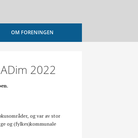
OM FORENINGEN
 NADim 2022
oen.
kusområder, og var av stor
tlige og (fylkes)kommunale